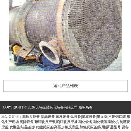
返回产品列表
COPYRIGHT © 2026 无锡金陵药化装备有限公司 版权所有
本站关键词：
高压反应釜|结晶设备|蒸发设备|钛设备|提取设备|塔设备|不锈钢贮罐|氨
化生产现场|沉降设备|苯硝化反应装置|硝化反应釜|硝化设备|硝化装置|硝化机|制药反
应釜|发酵釜|结晶釜|多功能反应釜|高压加氢反应釜|加氢反应釜|应用|原理|型号|设备|